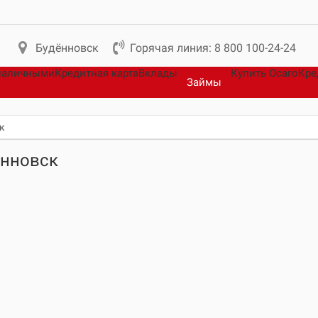
Будённовск
Горячая линия: 8 800 100-24-24
наличными
Кредитная карта
Вклады
Купить Осаго
Кре
Займы
к
ённовск