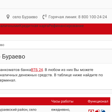
село Бураево
Горячая линия: 8 800 100-24-24
наличными
Кредитная карта
Рефинансирование
ево
 Бураево
 банкоматов банка
ВТБ 24
. В любом из них Вы можете
наличных денежных средств. В таблице ниже найдите по
терминал.
Часы работы
Функционал
ураевский район, село
ежедневно,