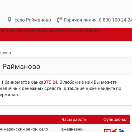
село Райманово
Горячая линия: 8 800 100-24-2
наличными
Кредитная карта
Рефинансирование
аново
о Райманово
 1 банкоматов банка
ВТБ 24
. В любом из них Вы можете
наличных денежных средств. В таблице ниже найдите по
терминал.
Часы работы
Функционал
уймазинский район, село
ежедневно,