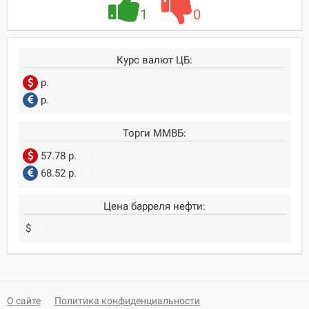
1
0
Курс валют ЦБ:
р.
0
р.
0
Торги ММВБ:
57.78 р.
0
68.52 р.
0
Цена барреля нефти:
$
0
О сайте
Политика конфиденциальности