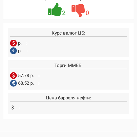
2
0
Курс валют ЦБ:
р.
0
р.
0
Торги ММВБ:
57.78 р.
0
68.52 р.
0
Цена барреля нефти:
$
0