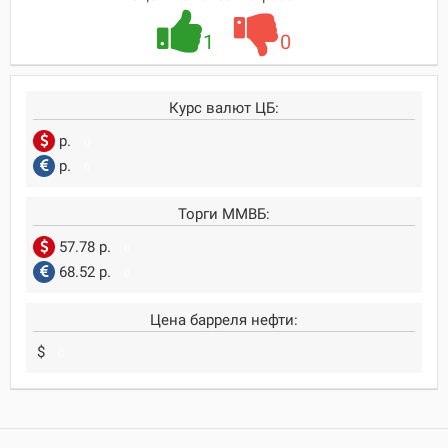
1
0
Курс валют ЦБ:
р.
0
р.
0
Торги ММВБ:
57.78 р.
0
68.52 р.
0
Цена барреля нефти:
$
0