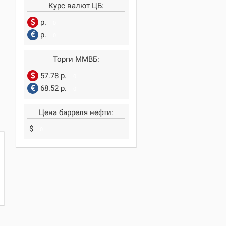
Курс валют ЦБ:
р.
0
р.
0
Торги ММВБ:
57.78 р.
0
68.52 р.
0
Цена барреля нефти:
$
0