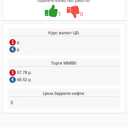
Оцените качество работы:
1
0
Курс валют ЦБ:
р.
0
р.
0
Торги ММВБ:
57.78 р.
0
68.52 р.
0
Цена барреля нефти:
$
0