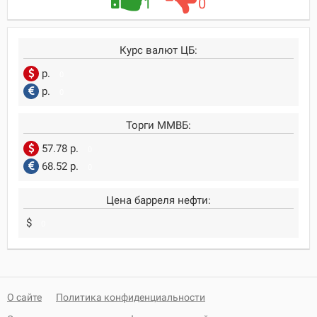
1
0
Курс валют ЦБ:
р.
0
р.
0
Торги ММВБ:
57.78 р.
0
68.52 р.
0
Цена барреля нефти:
$
0
О сайте
Политика конфиденциальности