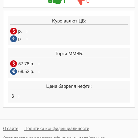
1
0
Курс валют ЦБ:
р.
0
р.
0
Торги ММВБ:
57.78 р.
0
68.52 р.
0
Цена барреля нефти:
$
0
О сайте
Политика конфиденциальности