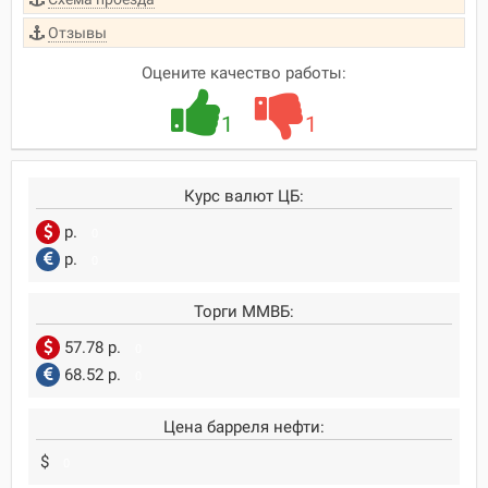
Отзывы
Оцените качество работы:
1
1
Курс валют ЦБ:
р.
0
р.
0
Торги ММВБ:
57.78 р.
0
68.52 р.
0
Цена барреля нефти:
$
0