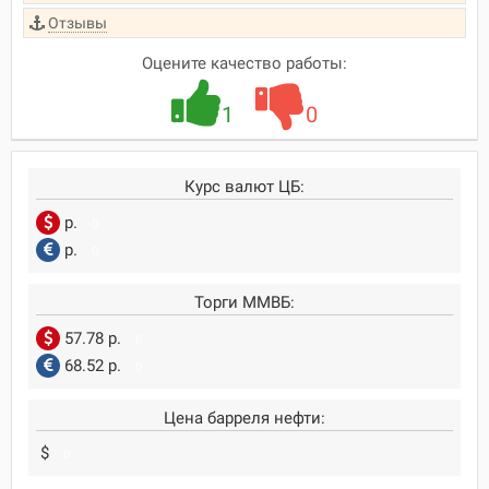
Отзывы
Оцените качество работы:
1
0
Курс валют ЦБ:
р.
0
р.
0
Торги ММВБ:
57.78 р.
0
68.52 р.
0
Цена барреля нефти:
$
0