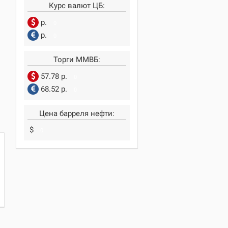
Курс валют ЦБ:
р.
0
р.
0
Торги ММВБ:
57.78 р.
0
68.52 р.
0
Цена барреля нефти:
$
0