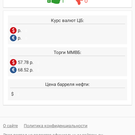
1
0
Курс валют ЦБ:
р.
0
р.
0
Торги ММВБ:
57.78 р.
0
68.52 р.
0
Цена барреля нефти:
$
0
О сайте
Политика конфиденциальности