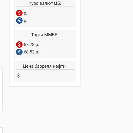
Курс валют ЦБ:
р.
0
р.
0
Торги ММВБ:
57.78 р.
0
68.52 р.
0
Цена барреля нефти:
$
0