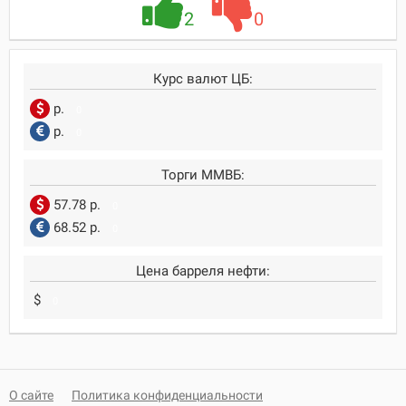
2
0
Курс валют ЦБ:
р.
0
р.
0
Торги ММВБ:
57.78 р.
0
68.52 р.
0
Цена барреля нефти:
$
0
О сайте
Политика конфиденциальности