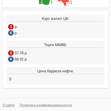
1
0
Курс валют ЦБ:
р.
0
р.
0
Торги ММВБ:
57.78 р.
0
68.52 р.
0
Цена барреля нефти:
$
0
О сайте
Политика конфиденциальности