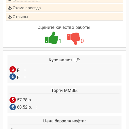
Схема проезда
Отзывы
Оцените качество работы:
1
0
Курс валют ЦБ:
р.
0
р.
0
Торги ММВБ:
57.78 р.
0
68.52 р.
0
Цена барреля нефти: