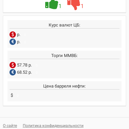
1
1
Курс валют ЦБ:
р.
0
р.
0
Торги ММВБ:
57.78 р.
0
68.52 р.
0
Цена барреля нефти:
$
0
О сайте
Политика конфиденциальности