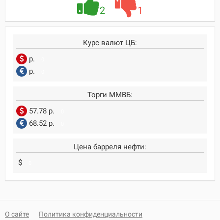
2
1
Курс валют ЦБ:
р.
0
р.
0
Торги ММВБ:
57.78 р.
0
68.52 р.
0
Цена барреля нефти:
$
0
О сайте
Политика конфиденциальности