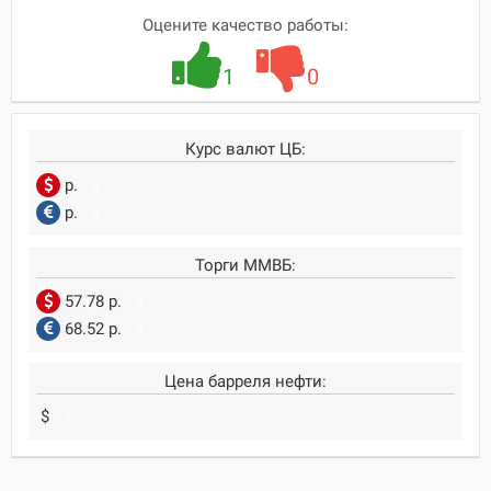
Оцените качество работы:
1
0
Курс валют ЦБ:
р.
0
р.
0
Торги ММВБ:
57.78 р.
0
68.52 р.
0
Цена барреля нефти:
$
0