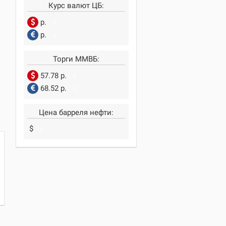
Курс валют ЦБ:
р.
0
р.
0
Торги ММВБ:
57.78 р.
0
68.52 р.
0
Цена барреля нефти:
$
0